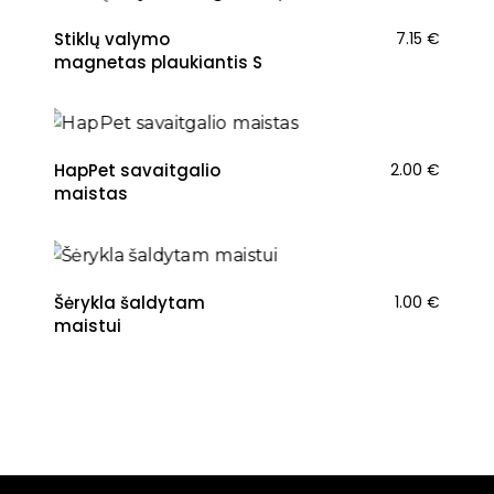
Stiklų valymo
7.15
€
magnetas plaukiantis S
HapPet savaitgalio
2.00
€
maistas
Šėrykla šaldytam
1.00
€
maistui