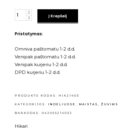
Kiekis
Į Krepšelį
Pristatymas:
Omniva paštomatu 1-2 d.d.
Venipak paštomatu 1-2 d.d.
Venipak kurjeriu 1-2 d.d.
DPD kurjeriu 1-2 d.d.
PRODUKTO KODAS:
HIA21403
KATEGORIJOS:
INDELIUOSE
,
MAISTAS
,
ŽUVIMS
BARKODAS: 042055214032
Hikari