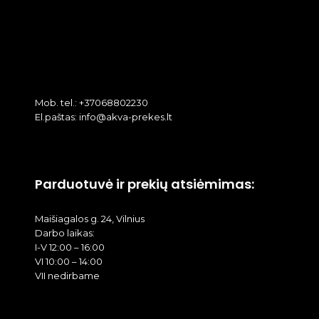
Mob. tel.: +37068802230
El.paštas: info@akva-prekes.lt
Parduotuvė ir prekių atsiėmimas:
Maišiagalos g. 24, Vilnius
Darbo laikas:
I-V 12:00 – 16:00
VI 10:00 – 14:00
VII nedirbame