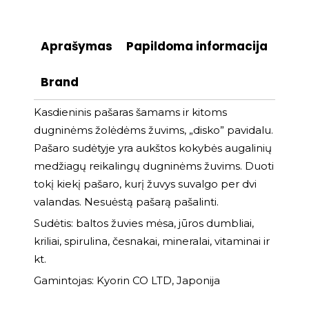
Aprašymas
Papildoma informacija
Brand
Kasdieninis pašaras šamams ir kitoms
dugninėms žolėdėms žuvims, „disko” pavidalu.
Pašaro sudėtyje yra aukštos kokybės augalinių
medžiagų reikalingų dugninėms žuvims. Duoti
tokį kiekį pašaro, kurį žuvys suvalgo per dvi
valandas. Nesuėstą pašarą pašalinti.
Sudėtis: baltos žuvies mėsa, jūros dumbliai,
kriliai, spirulina, česnakai, mineralai, vitaminai ir
kt.
Gamintojas: Kyorin CO LTD, Japonija