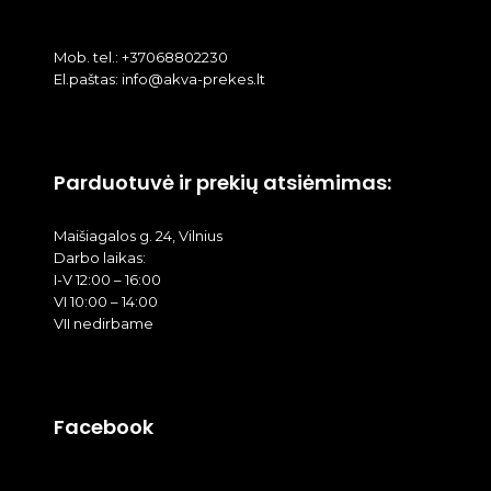
Mob. tel.: +37068802230
El.paštas: info@akva-prekes.lt
Parduotuvė ir prekių atsiėmimas:
Maišiagalos g. 24, Vilnius
Darbo laikas:
I-V 12:00 – 16:00
VI 10:00 – 14:00
VII nedirbame
Facebook