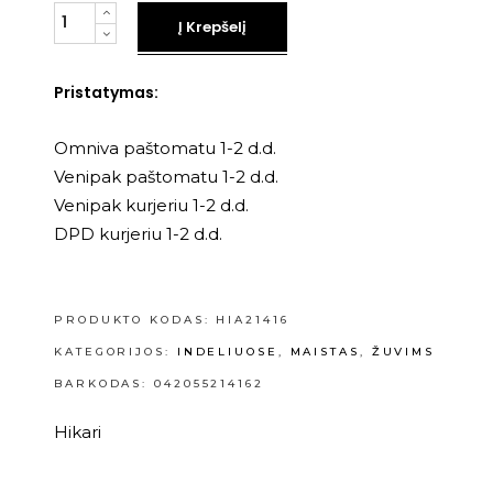
Kiekis
Į Krepšelį
Pristatymas:
Omniva paštomatu 1-2 d.d.
Venipak paštomatu 1-2 d.d.
Venipak kurjeriu 1-2 d.d.
DPD kurjeriu 1-2 d.d.
PRODUKTO KODAS:
HIA21416
KATEGORIJOS:
INDELIUOSE
,
MAISTAS
,
ŽUVIMS
BARKODAS: 042055214162
Hikari