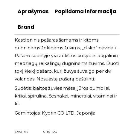
Aprašymas
Papildoma informacija
Brand
Kasdieninis pašaras šamams ir kitoms
dugninėms žolėdėms žuvims, „disko” pavidalu.
Pašaro sudėtyje yra aukštos kokybės augalinių
medžiagų reikalingų dugninėms žuvims. Duoti
tokį kiekį pašaro, kurį žuvys suvalgo per dvi
valandas. Nesuėstą pašarą pašalinti.
Sudėtis: baltos žuvies mėsa, jūros dumbliai,
kriliai, spirulina, česnakai, mineralai, vitaminai ir
kt.
Gamintojas: Kyorin CO LTD, Japonija
SVORIS
0.15 KG