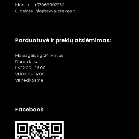
Mob. tel.: +37068802230
El.paštas: info@akva-prekes.lt
Parduotuvė ir prekių atsiėmimas:
Maišiagalos g. 24, Vilnius
Darbo laikas:
I-V 12:00 – 16:00
VI 10:00 – 14:00
VII nedirbame
Facebook