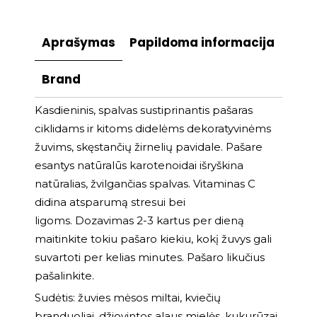
Aprašymas
Papildoma informacija
Brand
Kasdieninis, spalvas sustiprinantis pašaras
ciklidams ir kitoms didelėms dekoratyvinėms
žuvims, skęstančių žirnelių pavidale. Pašare
esantys natūralūs karotenoidai išryškina
natūralias, žvilgančias spalvas. Vitaminas C
didina atsparumą stresui bei
ligoms. Dozavimas 2-3 kartus per dieną
maitinkite tokiu pašaro kiekiu, kokį žuvys gali
suvartoti per kelias minutes. Pašaro likučius
pašalinkite.
Sudėtis: žuvies mėsos miltai, kviečių
branduoliai, džiovintos alaus mielės, kukurūzai,