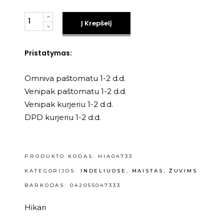
Kiekis
Į Krepšelį
Pristatymas:
Omniva paštomatu 1-2 d.d.
Venipak paštomatu 1-2 d.d.
Venipak kurjeriu 1-2 d.d.
DPD kurjeriu 1-2 d.d.
PRODUKTO KODAS:
HIA04733
KATEGORIJOS:
INDELIUOSE
,
MAISTAS
,
ŽUVIMS
BARKODAS: 042055047333
Hikari