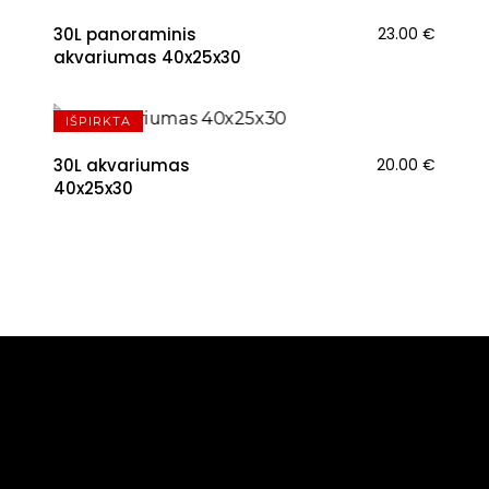
30L panoraminis
23.00
€
akvariumas 40x25x30
IŠPIRKTA
30L akvariumas
20.00
€
40x25x30