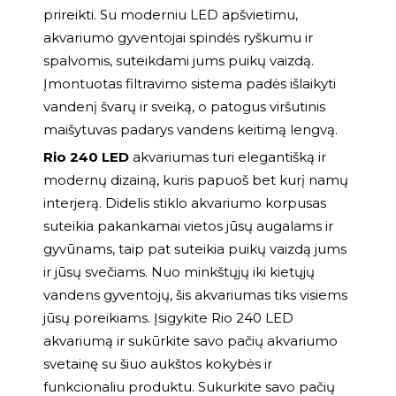
prireikti. Su moderniu LED apšvietimu,
akvariumo gyventojai spindės ryškumu ir
spalvomis, suteikdami jums puikų vaizdą.
Įmontuotas filtravimo sistema padės išlaikyti
vandenį švarų ir sveiką, o patogus viršutinis
maišytuvas padarys vandens keitimą lengvą.
Rio 240 LED
akvariumas turi elegantišką ir
modernų dizainą, kuris papuoš bet kurį namų
interjerą. Didelis stiklo akvariumo korpusas
suteikia pakankamai vietos jūsų augalams ir
gyvūnams, taip pat suteikia puikų vaizdą jums
ir jūsų svečiams. Nuo minkštųjų iki kietųjų
vandens gyventojų, šis akvariumas tiks visiems
jūsų poreikiams. Įsigykite Rio 240 LED
akvariumą ir sukūrkite savo pačių akvariumo
svetainę su šiuo aukštos kokybės ir
funkcionaliu produktu. Sukurkite savo pačių