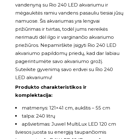
vandenyną su Rio 240 LED akvariumu ir
mėgaukitės ramiu vandens pasauliu tiesiai jūsų
namuose. Šis akvariumas yra lengvai
prižiūrimas ir tvirtas, todėl jums nereikės
nerimauti dėl ilgo ir varginančio akvariumo
priežiūros. Nepamirškite įsigyti Rio 240 LED
akvariumo papildomų priedų, kad dar labiau
pagerintumėte savo akvariumo grožį.
Suteikite gyvenimą savo erdvei su Rio 240
LED akvariumu!
Produkto charakteristikos ir
komplektacija:
matmenys: 121×41 cm, aukštis – 55 cm
talpa: 240 litrų
apšvietimas: Juwel MultiLux LED 120 cm
šviesos juosta su energiją taupančiomis