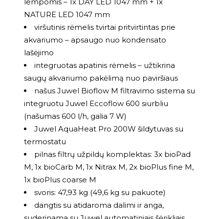
lempomis – 1x DAY LED 1047 mm + 1x
NATURE LED 1047 mm
viršutinis rėmelis tvirtai pritvirtintas prie
akvariumo – apsaugo nuo kondensato
lašėjimo
integruotas apatinis rėmelis – užtikrina
saugų akvariumo pakėlimą nuo paviršiaus
našus Juwel Bioflow M filtravimo sistema su
integruotu Juwel Eccoflow 600 siurbliu
(našumas 600 l/h, galia 7 W)
Juwel AquaHeat Pro 200W šildytuvas su
termostatu
pilnas filtrų užpildų komplektas: 3x bioPad
M, 1x bioCarb M, 1x Nitrax M, 2x bioPlus fine M,
1x bioPlus coarse M
svoris: 47,93 kg (49,6 kg su pakuote)
dangtis su atidaroma dalimi ir anga,
suderinama su Juwel automatiniais šėrikliais