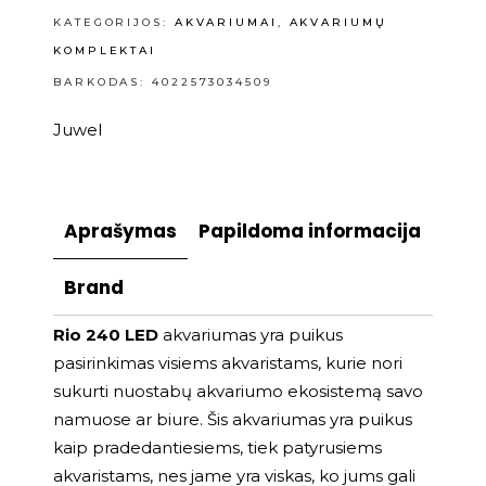
KATEGORIJOS:
AKVARIUMAI
,
AKVARIUMŲ
KOMPLEKTAI
BARKODAS: 4022573034509
Juwel
Aprašymas
Papildoma informacija
Brand
Rio 240 LED
akvariumas yra puikus
pasirinkimas visiems akvaristams, kurie nori
sukurti nuostabų akvariumo ekosistemą savo
namuose ar biure. Šis akvariumas yra puikus
kaip pradedantiesiems, tiek patyrusiems
akvaristams, nes jame yra viskas, ko jums gali