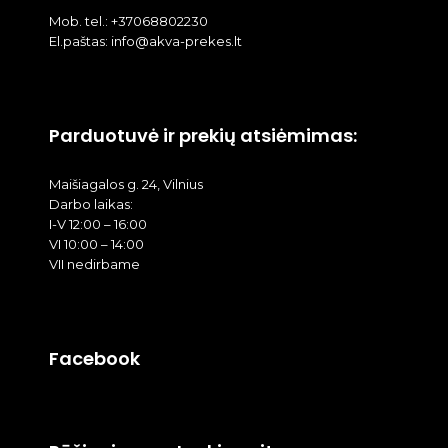
Mob. tel.: +37068802230
El.paštas: info@akva-prekes.lt
Parduotuvė ir prekių atsiėmimas:
Maišiagalos g. 24, Vilnius
Darbo laikas:
I-V 12:00 – 16:00
VI 10:00 – 14:00
VII nedirbame
Facebook