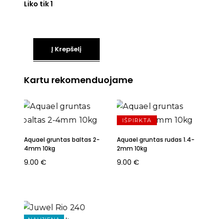
Liko tik 1
Į Krepšelį
Kartu rekomenduojame
IŠPIRKTA
Aquael gruntas baltas 2-
Aquael gruntas rudas 1.4-
4mm 10kg
2mm 10kg
9.00
€
9.00
€