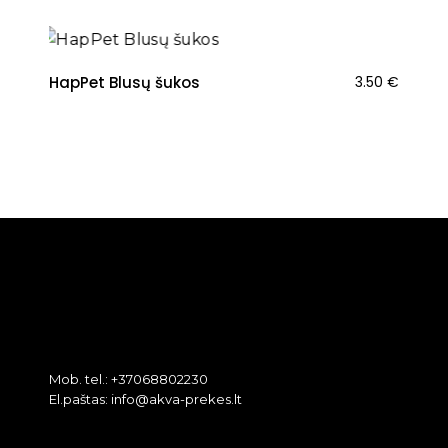
HapPet Blusų šukos
3.50
€
Mob. tel.: +37068802230
El.paštas: info@akva-prekes.lt