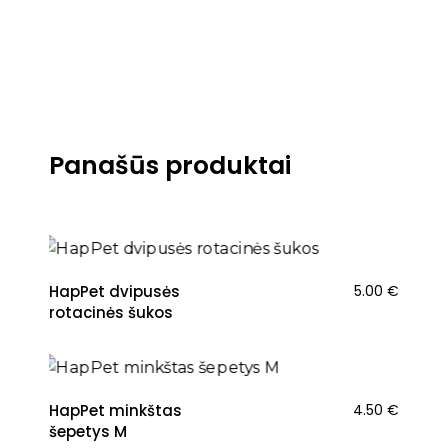
Panašūs produktai
HapPet dvipusės
5.00
€
rotacinės šukos
HapPet minkštas
4.50
€
šepetys M