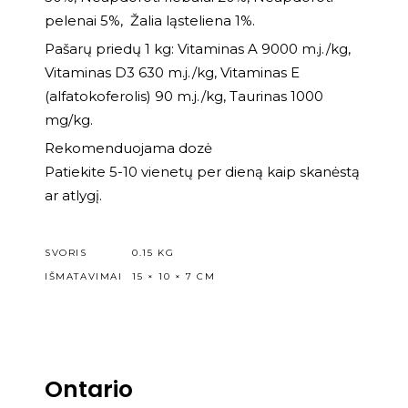
pelenai 5%, Žalia ląsteliena 1%.
Pašarų priedų 1 kg: Vitaminas A 9000 m.j./kg,
Vitaminas D3 630 m.j./kg, Vitaminas E
(alfatokoferolis) 90 m.j./kg, Taurinas 1000
mg/kg.
Rekomenduojama dozė
Patiekite 5-10 vienetų per dieną kaip skanėstą
ar atlygį.
SVORIS
0.15 KG
IŠMATAVIMAI
15 × 10 × 7 CM
Ontario