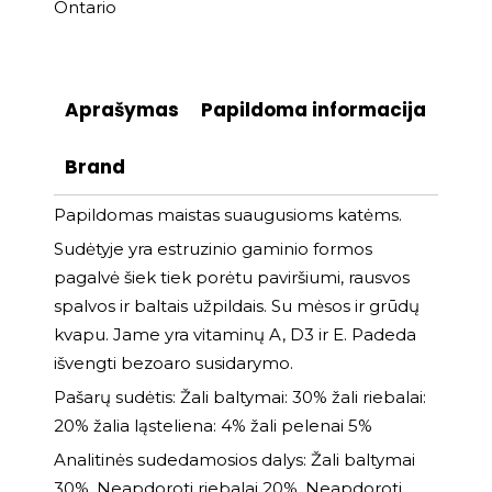
Ontario
Aprašymas
Papildoma informacija
Brand
Papildomas maistas suaugusioms katėms.
Sudėtyje yra estruzinio gaminio formos
pagalvė šiek tiek porėtu paviršiumi, rausvos
spalvos ir baltais užpildais. Su mėsos ir grūdų
kvapu. Jame yra vitaminų A, D3 ir E. Padeda
išvengti bezoaro susidarymo.
Pašarų sudėtis: Žali baltymai: 30% žali riebalai:
20% žalia ląsteliena: 4% žali pelenai 5%
Analitinės sudedamosios dalys: Žali baltymai
30%, Neapdoroti riebalai 20%, Neapdoroti