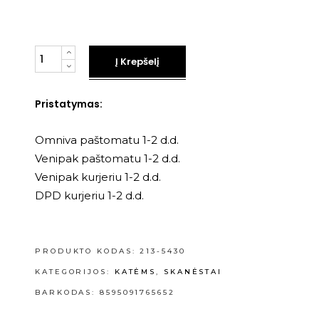
Kiekis
Į Krepšelį
Pristatymas:
Omniva paštomatu 1-2 d.d.
Venipak paštomatu 1-2 d.d.
Venipak kurjeriu 1-2 d.d.
DPD kurjeriu 1-2 d.d.
PRODUKTO KODAS:
213-5430
KATEGORIJOS:
KATĖMS
,
SKANĖSTAI
BARKODAS: 8595091765652