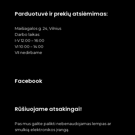
Parduotuvė ir prekių atsiėmimas:
Maišiagalos g. 24, Vilnius
Darbo laikas:
I-V 12:00 – 16:00
VI 10:00 – 14:00
VII nedirbame
Facebook
Rūšiuojame atsakingai!
Pas mus galite palikti nebenaudojamas lempas ar
smulkią elektronikos įrangą.